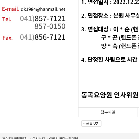
면접일시
1.
: 2022.12.2
면접장소
본원 사무
2.
:
면접대상
이
순
핸
3.
:
*
(
구
곤
핸드폰
*
(
양
숙
핸드폰
*
(
단정한 차림으로 시간
4.
동곡요양원 인사위
첨부파일