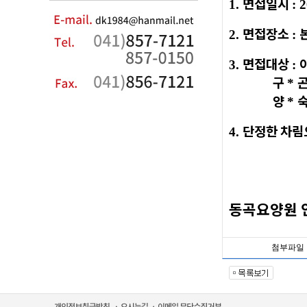
면접일시
1.
: 
면접장소
2.
:
면접대상
3.
:
구
*
양
*
단정한 차림
4.
동곡요양원 
첨부파일