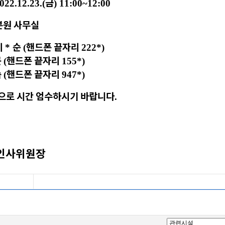
금
2022.12.23.(
) 11:00~12:00
본원 사무실
이
순
핸드폰 끝자리
*
(
222*)
곤
핸드폰 끝자리
(
155*)
숙
핸드폰 끝자리
(
947*)
으로 시간 엄수하시기 바랍니다
.
인사위원장